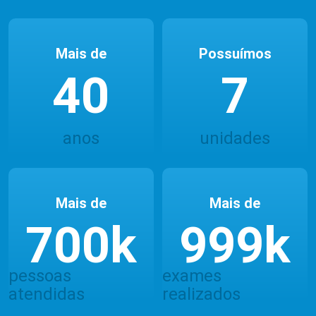
Mais de
Possuímos
40
7
anos
unidades
Mais de
Mais de
700
k
999
k
pessoas
exames
atendidas
realizados